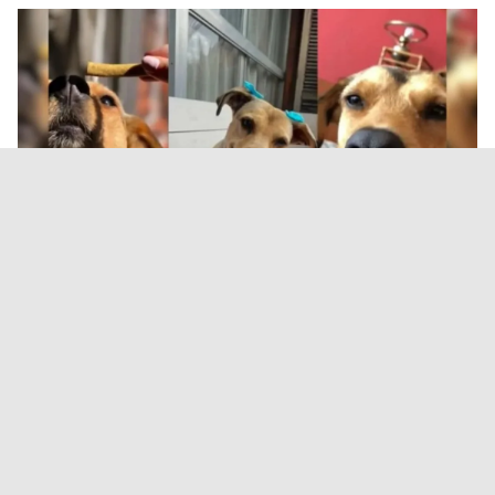
Durand propuso endurecer
sanciones contra el abandono y
el maltrato animal