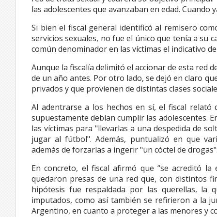
las adolescentes que avanzaban en edad. Cuando ya
Si bien el fiscal general identificó al remisero co
servicios sexuales, no fue el único que tenía a su c
común denominador en las víctimas el indicativo d
Aunque la fiscalía delimitó el accionar de esta red
de un año antes. Por otro lado, se dejó en claro qu
privados y que provienen de distintas clases sociale
Al adentrarse a los hechos en sí, el fiscal relat
supuestamente debían cumplir las adolescentes. En
las víctimas para "llevarlas a una despedida de so
jugar al fútbol". Además, puntualizó en que vari
además de forzarlas a ingerir "un cóctel de drogas"
En concreto, el fiscal afirmó que “se acreditó l
quedaron presas de una red que, con distintos fin
hipótesis fue respaldada por las querellas, la
imputados, como así también se refirieron a la ju
Argentino, en cuanto a proteger a las menores y co