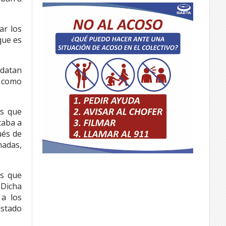
ar los
que es
 datan
s como
os que
taba a
ués de
nadas,
as que
 Dicha
 a los
Estado