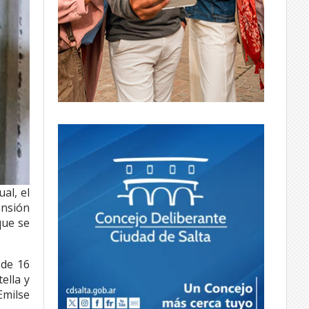
ual, el
ensión
que se
 de 16
ella y
Emilse