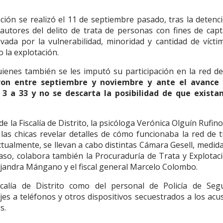
ación se realizó el 11 de septiembre pasado, tras la detenc
tores del delito de trata de personas con fines de capt
avada por la vulnerabilidad, minoridad y cantidad de víctim
 la explotación.
ienes también se les imputó su participación en la red de
ron entre septiembre y noviembre y ante el avance 
 3 a 33 y no se descarta la posibilidad de que exist
de la Fiscalía de Distrito, la psicóloga Verónica Olguín Rufino
as chicas revelar detalles de cómo funcionaba la red de t
tualmente, se llevan a cabo distintas Cámara Gesell, medida
l caso, colabora también la Procuraduría de Trata y Explotac
lejandra Mángano y el fiscal general Marcelo Colombo.
scalía de Distrito como del personal de Policía de Seg
jes a teléfonos y otros dispositivos secuestrados a los acu
s.