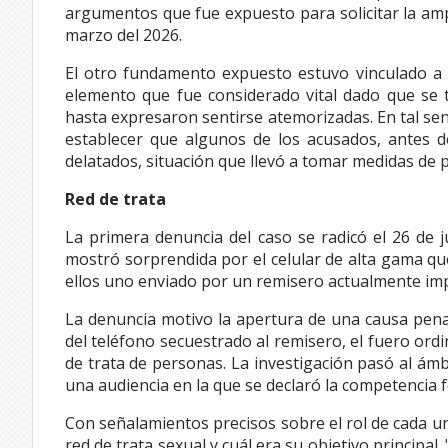
argumentos que fue expuesto para solicitar la ampli
marzo del 2026.
El otro fundamento expuesto estuvo vinculado a 
elemento que fue considerado vital dado que se t
hasta expresaron sentirse atemorizadas. En tal sen
establecer que algunos de los acusados, antes 
delatados, situación que llevó a tomar medidas de p
Red de trata
La primera denuncia del caso se radicó el 26 de 
mostró sorprendida por el celular de alta gama que 
ellos uno enviado por un remisero actualmente imput
La denuncia motivo la apertura de una causa penal 
del teléfono secuestrado al remisero, el fuero ordi
de trata de personas. La investigación pasó al ámbi
una audiencia en la que se declaró la competencia f
Con señalamientos precisos sobre el rol de cada uno
red de trata sexual y cuál era su objetivo principal