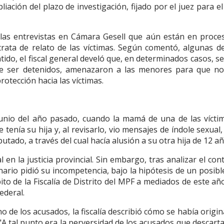
ación del plazo de investigación, fijado por el juez para el
las entrevistas en Cámara Gesell que aún están en proce
rata de relato de las víctimas. Según comentó, algunas de
tido, el fiscal general develó que, en determinados casos, s
de ser detenidos, amenazaron a las menores para que n
rotección hacia las víctimas.
junio del año pasado, cuando la mamá de una de las vícti
tenía su hija y, al revisarlo, vio mensajes de índole sexual,
ado, a través del cual hacía alusión a su otra hija de 12 añ
en la justicia provincial. Sin embargo, tras analizar el con
nario pidió su incompetencia, bajo la hipótesis de un posibl
to de la Fiscalía de Distrito del MPF a mediados de este año
ederal.
 de los acusados, la fiscalía describió cómo se había origin
. "A tal punto era la perversidad de los acusados que descart