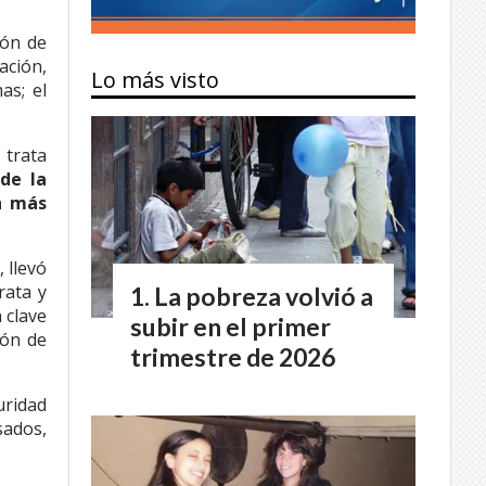
ión de
ación,
Lo más visto
as; el
 trata
de la
an más
, llevó
rata y
La pobreza volvió a
 clave
subir en el primer
ión de
trimestre de 2026
uridad
sados,