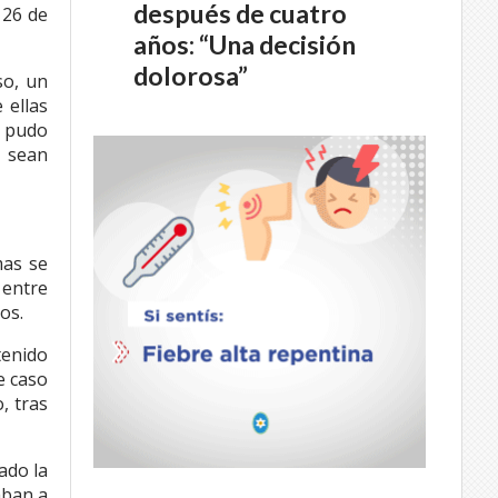
después de cuatro
 26 de
años: “Una decisión
dolorosa”
so, un
 ellas
e pudo
o sean
mas se
 entre
os.
tenido
e caso
, tras
ado la
aban a