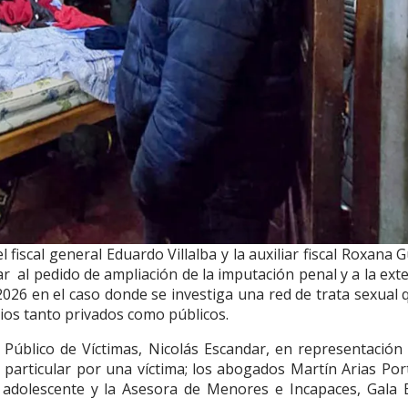
 fiscal general Eduardo Villalba y la auxiliar fiscal Roxana G
gar al pedido de ampliación de la imputación penal y a la ext
2026 en el caso donde se investiga una red de trata sexual 
ios tanto privados como públicos.
 Público de Víctimas, Nicolás Escandar, en representación
articular por una víctima; los abogados Martín Arias Port
 adolescente y la Asesora de Menores e Incapaces, Gala 