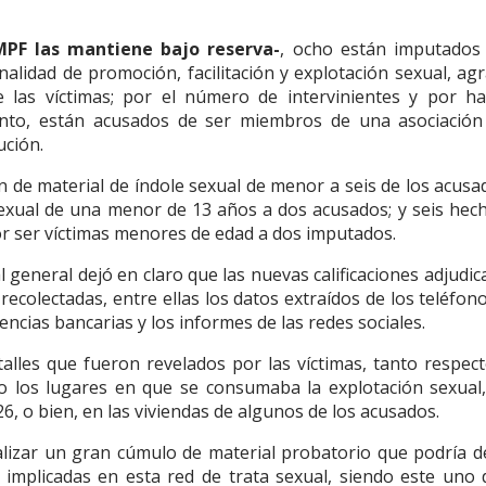
MPF las mantiene bajo reserva-
, ocho están imputados
inalidad de promoción, facilitación y explotación sexual, ag
de las víctimas; por el número de intervinientes y por h
nto, están acusados de ser miembros de una asociación i
ución.
ón de material de índole sexual de menor a seis de los acusad
sexual de una menor de 13 años a dos acusados; y seis hec
or ser víctimas menores de edad a dos imputados.
al general dejó en claro que las nuevas calificaciones adjudic
ecolectadas, entre ellas los datos extraídos de los teléfon
encias bancarias y los informes de las redes sociales.
alles que fueron revelados por las víctimas, tanto respect
mo los lugares en que se consumaba la explotación sexual,
, o bien, en las viviendas de algunos de los acusados.
alizar un gran cúmulo de material probatorio que podría d
as implicadas en esta red de trata sexual, siendo este uno 