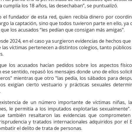
 cumplía los 18 años, las desechaban”, se puntualizó.
mo el fundador de esta red, quien recibía dinero por coordin
argo la captación, sino que todos tuvieron parte en ello, ya 
e que los acusados “les pedían que consigan más amigas”.
 desde 2024, en el caso ya surgieron evidencias de hechos que
e las víctimas pertenecen a distintos colegios, tanto público
s.
ó que los acusados hacían pedidos sobre los aspectos físic
 ese sentido, repasó los mensajes donde uno de ellos solici
lteros" mientras que otro "las pedía, los sábados para desp
os exigían cierto vestuario y prácticas sexuales determi
.
a existencia de un número importante de víctimas niñas, l
es, le permitía a los imputados explotarlas sexualmente”.
 que también resaltaron las evidencias que comprometen
risprudencia y tratados internacionales adquiridos por el 
mbatir el delito de trata de personas.