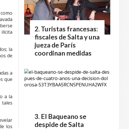
 como
ravada
aberse
Turistas francesas:
lícita
fiscales de Salta y una
jueza de París
os; la
coordinan medidas
hos de
adas a
os que
o a la
 tales
El Baqueano se
evelar
despide de Salta
de los