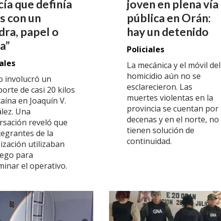
cía que definía
joven en plena vía
s con un
pública en Orán:
dra, papel o
hay un detenido
ra”
Policiales
iales
La mecánica y el móvil del
homicidio aún no se
o involucró un
esclarecieron. Las
orte de casi 20 kilos
muertes violentas en la
aína en Joaquín V.
provincia se cuentan por
lez. Una
decenas y en el norte, no
rsación reveló que
tienen solución de
tegrantes de la
continuidad.
ización utilizaban
uego para
minar el operativo.