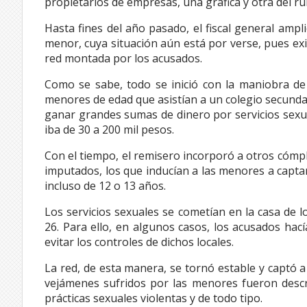
propietarios de empresas, una gráfica y otra del r
Hasta fines del año pasado, el fiscal general amp
menor, cuya situación aún está por verse, pues exi
red montada por los acusados.
Como se sabe, todo se inició con la maniobra de
menores de edad que asistían a un colegio secundari
ganar grandes sumas de dinero por servicios sexual
iba de 30 a 200 mil pesos.
Con el tiempo, el remisero incorporó a otros cómpl
imputados, los que inducían a las menores a capta
incluso de 12 o 13 años.
Los servicios sexuales se cometían en la casa de 
26. Para ello, en algunos casos, los acusados hac
evitar los controles de dichos locales.
La red, de esta manera, se tornó estable y captó 
vejámenes sufridos por las menores fueron descr
prácticas sexuales violentas y de todo tipo.