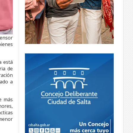
fensor
bienes
a está
ria de
ración
gado a
ue más
nores,
cticas
 menor