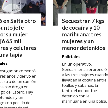
 en Salta otro
Secuestran 7 kgs
unto jefe
de cocaína y 10
o: su mujer
marihuana: tres
jó 65 mil
mujeres y un
res y celulares
menor detenidos
una tapia
Policiales
iales
En un operativo,
Gendarmería sorprendió
vestigación comenzó
a las tres mujeres cuand
tres años y derivó en
llevaban la cocaína entre
cuestro de un camión
toallas y sábanas. En
rna con droga en
tanto, el menor fue
ago del Estero. Hay
detenido con la
etenidos y un
marihuana en una bolsa.
go con pedido de