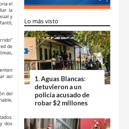
ona el
iar la
xual y
Lo más visto
antil,
rrido”
red de
timas,
tenten
ar así
Aguas Blancas:
detuvieron a un
ón del
policía acusado de
nable,
robar $2 millones
tados.
 y dos