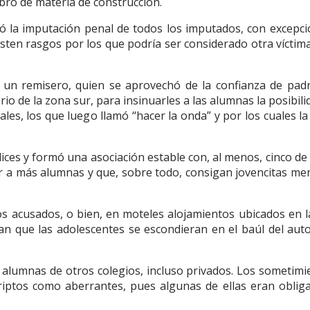
ubro de materia de construcción.
lió la imputación penal de todos los imputados, con excepci
sten rasgos por los que podría ser considerado otra víctima
 un remisero, quien se aprovechó de la confianza de pad
o de la zona sur, para insinuarles a las alumnas la posibili
es, los que luego llamó “hacer la onda” y por los cuales la 
ices y formó una asociación estable con, al menos, cinco de
r a más alumnas y que, sobre todo, consigan jovencitas me
los acusados, o bien, en moteles alojamientos ubicados en l
ían que las adolescentes se escondieran en el baúl del aut
a alumnas de otros colegios, incluso privados. Los sometimi
iptos como aberrantes, pues algunas de ellas eran oblig