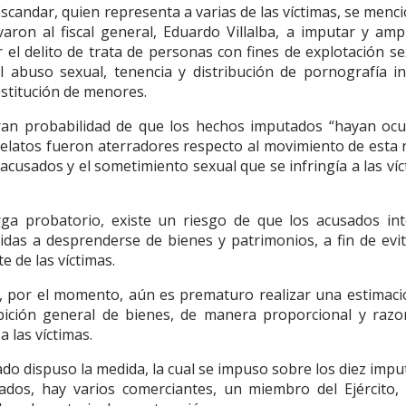
candar, quien representa a varias de las víctimas, se menci
varon al fiscal general, Eduardo Villalba, a imputar y ampl
el delito de trata de personas con fines de explotación se
l abuso sexual, tenencia y distribución de pornografía inf
rostitución de menores.
gran probabilidad de que los hechos imputados “hayan ocu
latos fueron aterradores respecto al movimiento de esta 
 acusados y el sometimiento sexual que se infringía a las víc
rga probatorio, existe un riesgo de que los acusados in
gidas a desprenderse de bienes y patrimonios, a fin de evit
 de las víctimas.
e, por el momento, aún es prematuro realizar una estimaci
ibición general de bienes, de manera proporcional y razo
a las víctimas.
do dispuso la medida, la cual se impuso sobre los diez impu
sados, hay varios comerciantes, un miembro del Ejército,