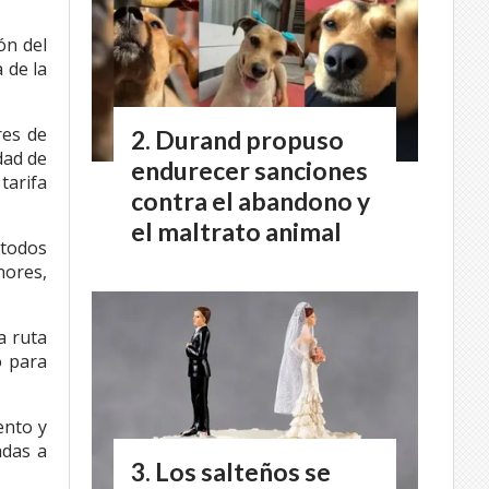
ón del
 de la
res de
Durand propuso
dad de
endurecer sanciones
tarifa
contra el abandono y
el maltrato animal
 todos
nores,
a ruta
o para
ento y
adas a
Los salteños se