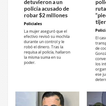
detuvieron a un
poli
policía acusado de
ruta
robar $2 millones
“pie
tije
Policiales
Polic
La mujer aseguró que el
efectivo revisó su mochila
El cas
durante un control y le
transp
robó el dinero. Tras la
de coc
requisa al policía, hallaron
Gonzá
la misma suma en su
conve
poder.
los in
organ
ese j
deter