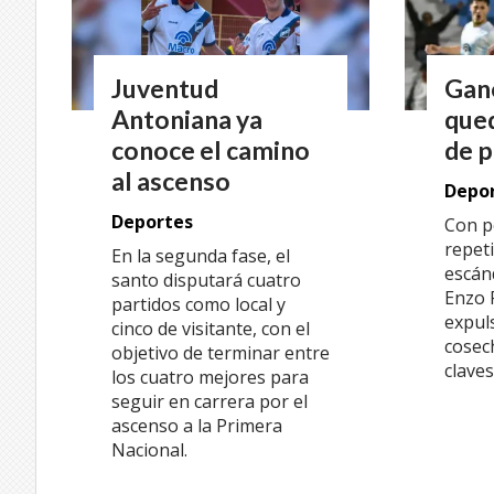
Juventud
Gan
Antoniana ya
qued
conoce el camino
de p
al ascenso
Depo
Deportes
Con p
repeti
En la segunda fase, el
escán
santo disputará cuatro
Enzo 
partidos como local y
expuls
cinco de visitante, con el
cosec
objetivo de terminar entre
claves
los cuatro mejores para
seguir en carrera por el
ascenso a la Primera
Nacional.