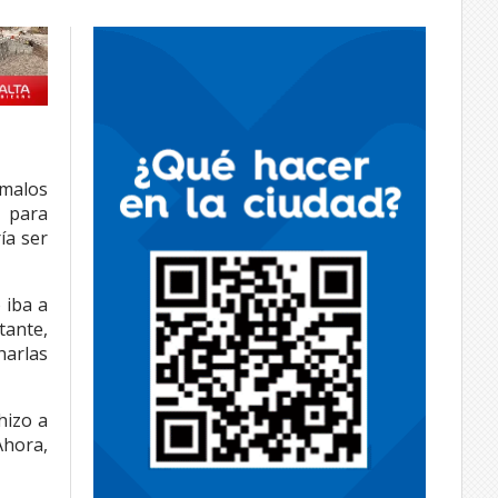
 malos
s para
ía ser
 iba a
tante,
harlas
hizo a
Ahora,