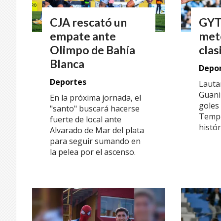
CJA rescató un
GYT
empate ante
met
Olimpo de Bahía
clas
Blanca
Depo
Deportes
Lauta
Guani
En la próxima jornada, el
goles 
"santo" buscará hacerse
Tempe
fuerte de local ante
histó
Alvarado de Mar del plata
para seguir sumando en
la pelea por el ascenso.