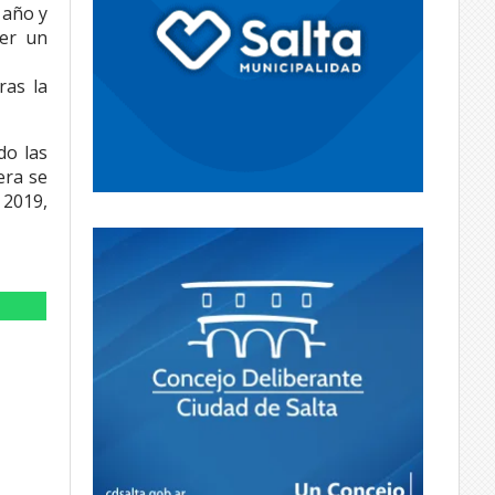
 año y
ner un
ras la
do las
era se
 2019,