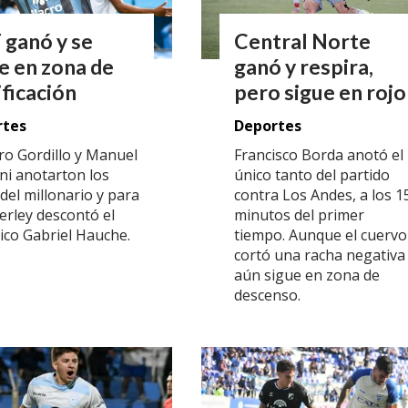
 ganó y se
Central Norte
e en zona de
ganó y respira,
ificación
pero sigue en rojo
rtes
Deportes
ro Gordillo y Manuel
Francisco Borda anotó el
ni anotarton los
único tanto del partido
del millonario y para
contra Los Andes, a los 1
rley descontó el
minutos del primer
rico Gabriel Hauche.
tiempo. Aunque el cuervo
cortó una racha negativa
aún sigue en zona de
descenso.