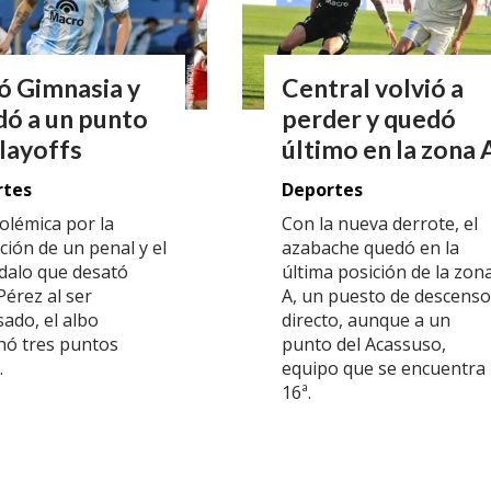
ó Gimnasia y
Central volvió a
ó a un punto
perder y quedó
layoffs
último en la zona 
rtes
Deportes
olémica por la
Con la nueva derrote, el
ción de un penal y el
azabache quedó en la
dalo que desató
última posición de la zon
Pérez al ser
A, un puesto de descenso
ado, el albo
directo, aunque a un
hó tres puntos
punto del Acassuso,
.
equipo que se encuentra
16ª.