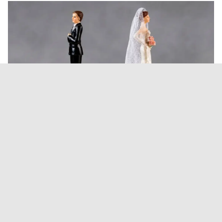
Los salteños se casan cada vez
menos: los matrimonios cayeron
un 21%