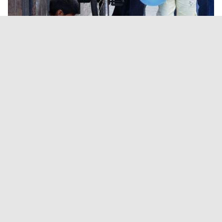
La pobreza volvió a subir en el
primer trimestre de 2026