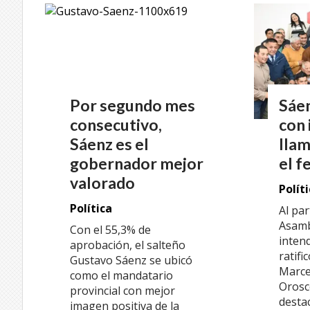
Por segundo mes
Sáen
consecutivo,
con 
Sáenz es el
llam
gobernador mejor
el f
valorado
Polít
Política
Al par
Asamb
Con el 55,3% de
inten
aprobación, el salteño
ratifi
Gustavo Sáenz se ubicó
Marce
como el mandatario
Orosc
provincial con mejor
desta
imagen positiva de la