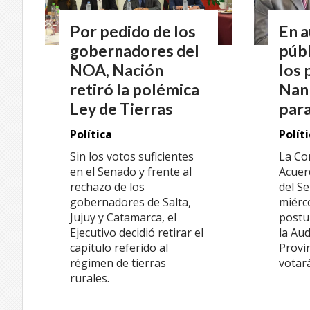
Por pedido de los
En a
gobernadores del
públ
NOA, Nación
los 
retiró la polémica
Nann
Ley de Tierras
para
Política
Polít
Sin los votos suficientes
La Com
en el Senado y frente al
Acuer
rechazo de los
del S
gobernadores de Salta,
miérco
Jujuy y Catamarca, el
postu
Ejecutivo decidió retirar el
la Aud
capítulo referido al
Provin
régimen de tierras
votará
rurales.