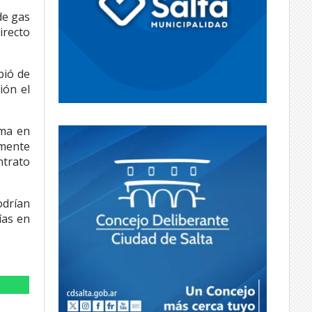
de gas
irecto
bió de
ión el
ema en
amente
ntrato
odrían
ías en