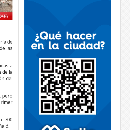
ría de
de las
adas a
 de la
ón del
, pero
primer
o: 700
ñaló.