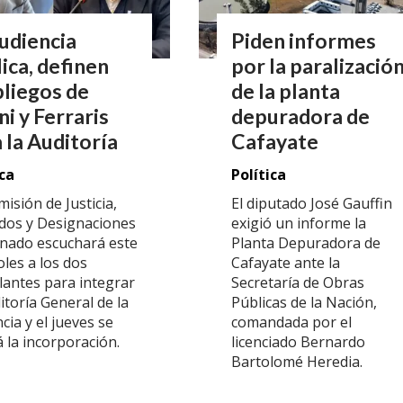
udiencia
Piden informes
ica, definen
por la paralizació
pliegos de
de la planta
i y Ferraris
depuradora de
 la Auditoría
Cafayate
ica
Política
isión de Justicia,
El diputado José Gauffin
dos y Designaciones
exigió un informe la
enado escuchará este
Planta Depuradora de
les a los dos
Cafayate ante la
lantes para integrar
Secretaría de Obras
itoría General de la
Públicas de la Nación,
cia y el jueves se
comandada por el
 la incorporación.
licenciado Bernardo
Bartolomé Heredia.