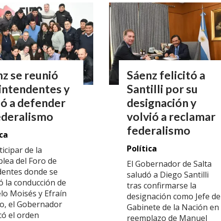
z se reunió
Sáenz felicitó a
intendentes y
Santilli por su
ó a defender
designación y
ederalismo
volvió a reclamar
federalismo
ica
Política
ticipar de la
lea del Foro de
El Gobernador de Salta
dentes donde se
saludó a Diego Santilli
có la conducción de
tras confirmarse la
lo Moisés y Efraín
designación como Jefe de
o, el Gobernador
Gabinete de la Nación en
có el orden
reemplazo de Manuel