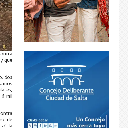
contra
 y que
o, dos
varios
lares,
 6 mil
contra
ro de
izó la