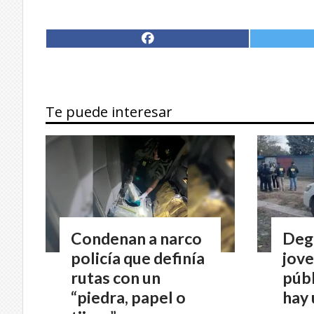
Te puede interesar
Condenan a narco
Degü
policía que definía
jove
rutas con un
públ
“piedra, papel o
hay 