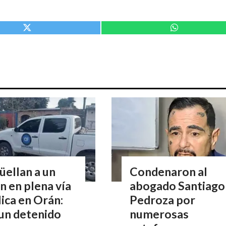
ellan a un
Condenaron al
n en plena vía
abogado Santiago
ica en Orán:
Pedroza por
un detenido
numerosas