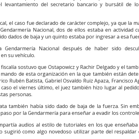
el levantamiento del secretario bancario y bursátil de l
scal, el caso fue declarado de carácter complejo, ya que la m
a Gendarmería Nacional, dos de ellos estaba en actividad 
ido dados de baja y un quinto estaba por ingresar a esa fue
a Gendarmería Nacional después de haber sido descub
en su vehículo.
a fiscalía sostuvo que Ostapowicz y Rachir Delgado y el tamb
e mando de esta organización en la que también están dete
co Rubén Batista, Gabriel Osvaldo Ruiz Apaza, Francisco A
caso el viernes último, el juez también hizo lugar al pedido
estas personas.
ata también había sido dado de baja de la fuerza. Sin em
paso por la Gendarmería para enseñar a evadir los control
compartía audios al estilo de tutoriales en los que enseñab
no sugirió como algo novedoso utilizar parte del respaldar 