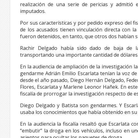
realización de una serie de pericias y admitió 
imputados.
Por sus características y por pedido expreso del fi
de los acusados tienen vinculación directa con l
fueron detenidos, en tanto, que otros dos habían s
Rachir Delgado había sido dado de baja de l
transportando una importante cantidad de dólares 
En la audiencia de ampliación de la investigación l
gendarme Adrián Emilio Escarlata tenían la voz d
desde el año pasado, Diego Hernán Delgado, Federi
Flores, Escarlata y Marlene Leonor Hañek. En este 
fiscalía de prorrogar la investigación respecto de 
Diego Delgado y Batista son gendarmes. Y Escarl
usaba los conocimientos que había obtenido en su 
En la audiencia la fiscalía resaltó que Escarlata 
“embutir” la droga en los vehículos, incluso en u
asientos para ocultar los paquetes de droga.