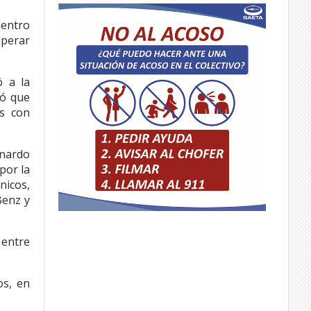
dentro
uperar
ó a la
có que
os con
rnardo
por la
nicos,
Benz y
 entre
os, en