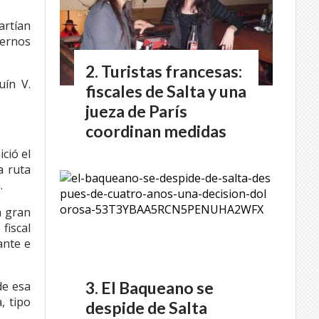
rtían
ternos
Turistas francesas:
uín V.
fiscales de Salta y una
jueza de París
coordinan medidas
ició el
a ruta
.
a gran
fiscal
ante e
El Baqueano se
de esa
, tipo
despide de Salta