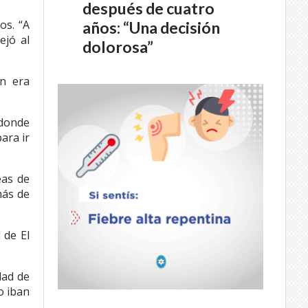
después de cuatro
os. “A
años: “Una decisión
ejó al
dolorosa”
én era
 donde
ara ir
eas de
más de
 de El
dad de
o iban