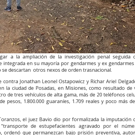
ugar a la ampliación de la investigación penal seguida 
ue integrada en su mayoría por gendarmes y ex gendarmes
 se descartan otros nexos de orden trasnacional.
nte contra Jonathan Leonel Ostapowicz y Richar Ariel Delgad
en la ciudad de Posadas, en Misiones, como resultado de 
ro de tres vehículos de alta gama, más de 20 teléfonos celu
e pesos, 1.800.000 guaraníes, 1.709 reales y poco más de
 Toranzos, el juez Bavio dio por formalizada la imputación 
 "transporte de estupefacientes agravado por el núme
mo, ordenó que permanezcan bajo prisión preventiva, autor