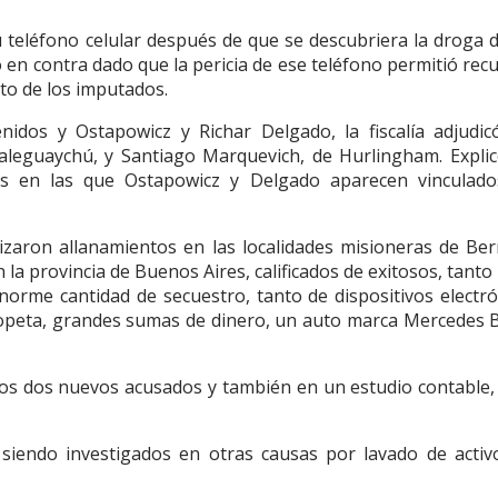
 su teléfono celular después de que se descubriera la droga 
gó en contra dado que la pericia de ese teléfono permitió rec
sto de los imputados.
idos y Ostapowicz y Richar Delgado, la fiscalía adjudic
ualeguaychú, y Santiago Marquevich, de Hurlingham. Expli
as en las que Ostapowicz y Delgado aparecen vinculad
lizaron allanamientos en las localidades misioneras de Be
 la provincia de Buenos Aires, calificados de exitosos, tanto 
orme cantidad de secuestro, tanto de dispositivos electró
scopeta, grandes sumas de dinero, un auto marca Mercedes 
 los dos nuevos acusados y también en un estudio contable,
 siendo investigados en otras causas por lavado de activ