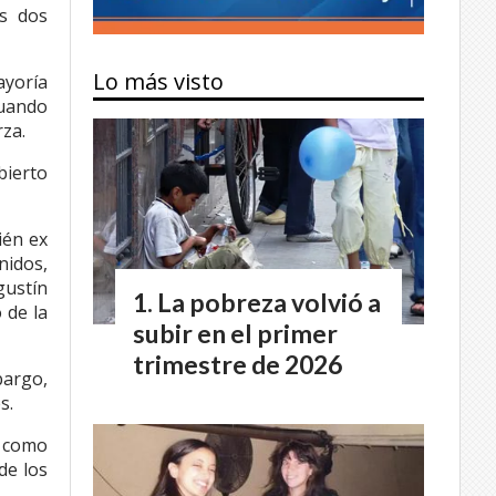
os dos
Lo más visto
ayoría
cuando
rza.
ierto
ién ex
nidos,
gustín
La pobreza volvió a
 de la
subir en el primer
trimestre de 2026
bargo,
es.
a como
de los