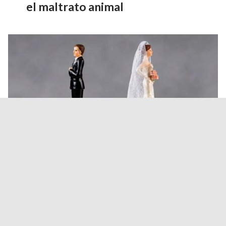
el maltrato animal
Los salteños se casan cada vez
menos: los matrimonios cayeron
un 21%