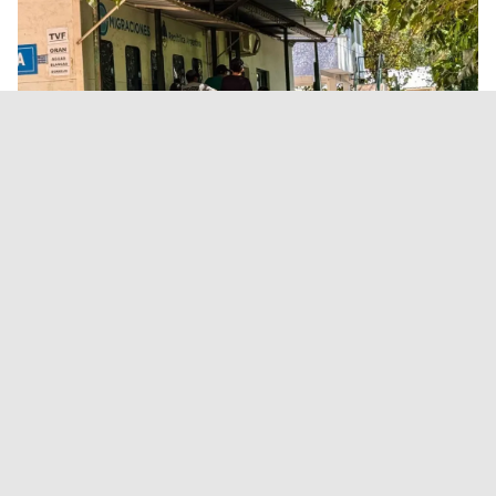
Aguas Blancas: detuvieron a un
policía acusado de robar $2
millones