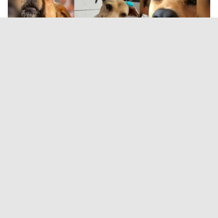
Durand propuso endurecer
sanciones contra el abandono y
el maltrato animal