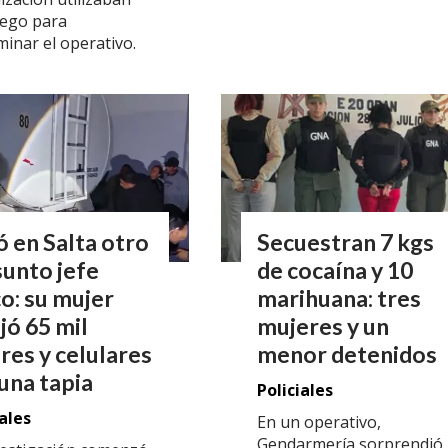
uego para
minar el operativo.
 en Salta otro
Secuestran 7 kgs
unto jefe
de cocaína y 10
o: su mujer
marihuana: tres
jó 65 mil
mujeres y un
res y celulares
menor detenidos
una tapia
Policiales
iales
En un operativo,
Gendarmería sorprendió