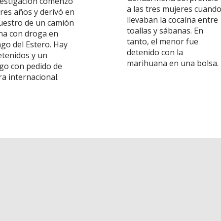
vestigación comenzó
a las tres mujeres cuand
tres años y derivó en
llevaban la cocaína entre
cuestro de un camión
toallas y sábanas. En
rna con droga en
tanto, el menor fue
ago del Estero. Hay
detenido con la
etenidos y un
marihuana en una bolsa.
go con pedido de
a internacional.
Ingresar