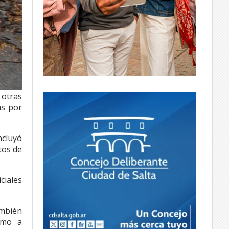
 otras
as por
ncluyó
tos de
ciales
ambién
omo a