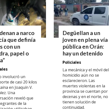
denan a narco
Degüellan a un
cía que definía
joven en plena vía
s con un
pública en Orán:
dra, papel o
hay un detenido
ra”
Policiales
iales
La mecánica y el móvil del
homicidio aún no se
o involucró un
esclarecieron. Las
orte de casi 20 kilos
muertes violentas en la
aína en Joaquín V.
provincia se cuentan por
lez. Una
decenas y en el norte, no
rsación reveló que
tienen solución de
tegrantes de la
continuidad.
ización utilizaban