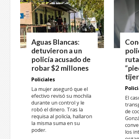
Aguas Blancas:
Con
detuvieron a un
poli
policía acusado de
ruta
robar $2 millones
“pie
tije
Policiales
Polic
La mujer aseguró que el
efectivo revisó su mochila
El cas
durante un control y le
transp
robó el dinero. Tras la
de coc
requisa al policía, hallaron
Gonzá
la misma suma en su
conve
poder.
los in
organ