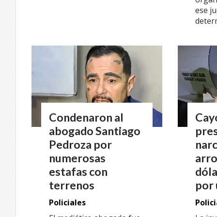
ese j
deter
Condenaron al
Cayó
abogado Santiago
pres
Pedroza por
narc
numerosas
arro
estafas con
dóla
terrenos
por 
Policiales
Polic