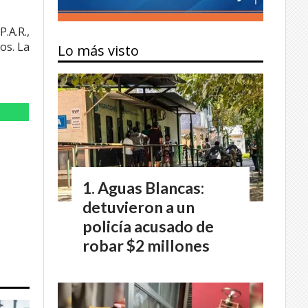
.A.R.,
os. La
Lo más visto
Aguas Blancas:
detuvieron a un
policía acusado de
robar $2 millones