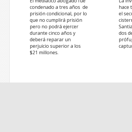
El mediático abogado fue
La in
condenado a tres años de
hace 
prisión condicional, por lo
el se
que no cumplirá prisión
ciste
pero no podrá ejercer
Santi
durante cinco años y
dos d
deberá reparar un
prófu
perjuicio superior a los
captur
$21 millones.