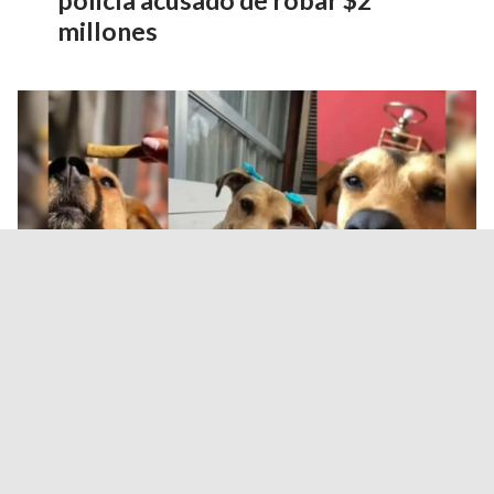
millones
Durand propuso endurecer
sanciones contra el abandono y
el maltrato animal