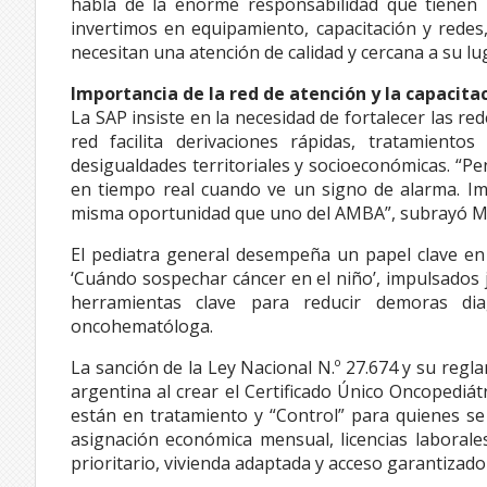
habla de la enorme responsabilidad que tienen 
invertimos en equipamiento, capacitación y redes
necesitan una atención de calidad y cercana a su lug
Importancia de la red de atención y la capacita
La SAP insiste en la necesidad de fortalecer las re
red facilita derivaciones rápidas, tratamient
desigualdades territoriales y socioeconómicas. “Pe
en tiempo real cuando ve un signo de alarma. Impl
misma oportunidad que uno del AMBA”, subrayó Mar
El pediatra general desempeña un papel clave en l
‘Cuándo sospechar cáncer en el niño’, impulsados 
herramientas clave para reducir demoras dia
oncohematóloga.
La sanción de la Ley Nacional N.º 27.674 y su regl
argentina al crear el Certificado Único Oncopediá
están en tratamiento y “Control” para quienes s
asignación económica mensual, licencias laborale
prioritario, vivienda adaptada y acceso garantizado