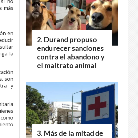
 si no
es más
ión en
Durand propuso
educir
sultar
endurecer sanciones
nga la
contra el abandono y
el maltrato animal
tación
s, son
tra y
itaria
uienes
s como
miento
Más de la mitad de