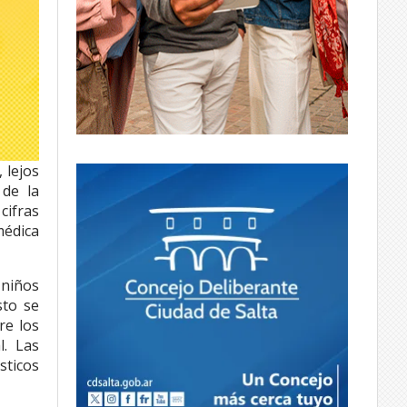
 lejos
 de la
cifras
médica
 niños
sto se
re los
l. Las
sticos