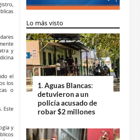
istro,
blicas
Lo más visto
ndares
lmente
atra y
dicina
ndo el
os los
Aguas Blancas:
cas o
detuvieron a un
policía acusado de
. Este
robar $2 millones
ogía y
blicos