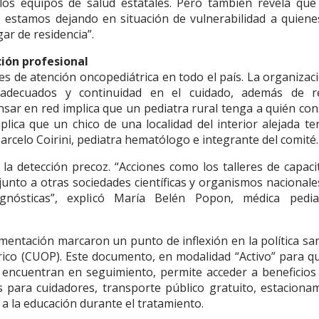
los equipos de salud estatales. Pero también revela que
, estamos dejando en situación de vulnerabilidad a quien
ar de residencia”.
ción profesional
des de atención oncopediátrica en todo el país. La organizac
os adecuados y continuidad en el cuidado, además de r
nsar en red implica que un pediatra rural tenga a quién con
ica que un chico de una localidad del interior alejada te
celo Coirini, pediatra hematólogo e integrante del comité.
a detección precoz. “Acciones como los talleres de capaci
junto a otras sociedades científicas y organismos nacionale
gnósticas”, explicó María Belén Popon, médica pedia
amentación marcaron un punto de inflexión en la política san
trico (CUOP). Este documento, en modalidad “Activo” para q
e encuentran en seguimiento, permite acceder a beneficio
s para cuidadores, transporte público gratuito, estaciona
 a la educación durante el tratamiento.