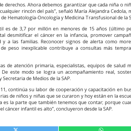
de derechos. Ahora debemos garantizar que cada niña o ni
cualquier rincón del país”, señaló María Alejandra Cedola, 
é de Hematología-Oncología y Medicina Transfusional de la 
ntil es de 3,7 por millón en menores de 15 años (último p
al desmitificar el cáncer en la infancia, promover campa
ud y a las familias. Reconocer signos de alerta como mor
da de peso inexplicable contribuye a consultas más tempr
ras de atención primaria, especialistas, equipos de salud m
os. De este modo se logra un acompañamiento real, soste
Secretaria de Medios de la SAP.
11, continúa su labor de cooperación y capacitación en bu
rias de niños y niñas que se curaron y hoy están en la escue
sa es la parte que también tenemos que contar; porque cua
del cáncer infantil es alto”, concluyeron desde la SAP.