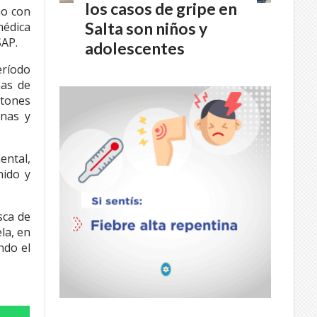
los casos de gripe en
ño con
Salta son niños y
médica
SAP.
adolescentes
eríodo
ñas de
etones
anas y
ental,
nido y
sca de
la, en
ndo el