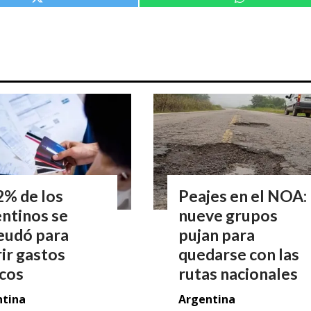
2% de los
Peajes en el NOA:
ntinos se
nueve grupos
eudó para
pujan para
ir gastos
quedarse con las
icos
rutas nacionales
ntina
Argentina