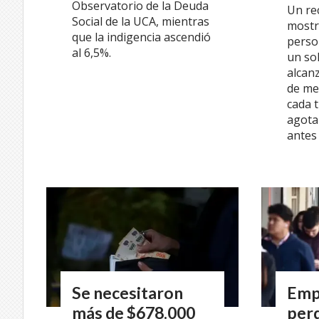
Observatorio de la Deuda
Un re
Social de la UCA, mientras
mostr
que la indigencia ascendió
perso
al 6,5%.
un so
alcanz
de me
cada 
agota
antes 
Se necesitaron
Emp
más de $678.000
perd