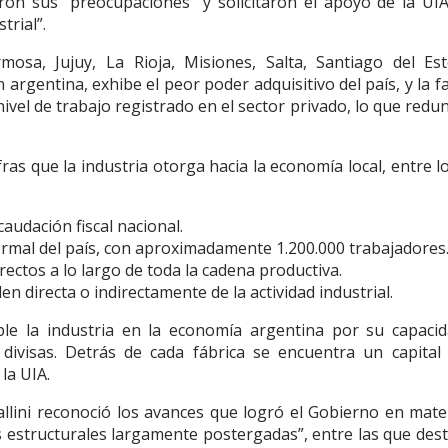
ron sus “preocupaciones” y solicitaron el apoyo de la UI
trial”.
mosa, Jujuy, La Rioja, Misiones, Salta, Santiago del Es
argentina, exhibe el peor poder adquisitivo del país, y la fa
ivel de trabajo registrado en el sector privado, lo que redu
fras que la industria otorga hacia la economía local, entre l
caudación fiscal nacional.
rmal del país, con aproximadamente 1.200.000 trabajadores
ectos a lo largo de toda la cadena productiva.
n directa o indirectamente de la actividad industrial.
mple la industria en la economía argentina por su capaci
divisas. Detrás de cada fábrica se encuentra un capital 
la UIA.
llini reconoció los avances que logró el Gobierno en mate
mas estructurales largamente postergadas”, entre las que dest