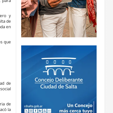
A para
tero y
lta de
nda en
os que
.
dad de
social
ria de
acó la