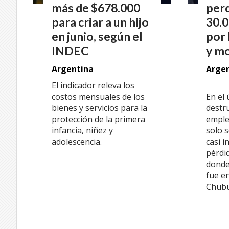
más de $678.000
perd
para criar a un hijo
30.0
en junio, según el
por 
INDEC
y m
Argentina
Arge
El indicador releva los
costos mensuales de los
En el 
bienes y servicios para la
destr
protección de la primera
emple
infancia, niñez y
solo s
adolescencia.
casi 
pérdid
donde
fue en
Chubu