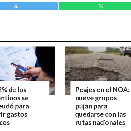
2% de los
Peajes en el NOA:
ntinos se
nueve grupos
eudó para
pujan para
ir gastos
quedarse con las
icos
rutas nacionales