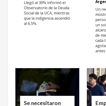
Arge
Llegó al 30% informó el
Observatorio de la Deuda
Un re
Social de la UCA, mientras
mostr
que la indigencia ascendió
perso
al 6,5%.
un so
alcanz
de me
cada 
agota
antes 
Se necesitaron
Emp