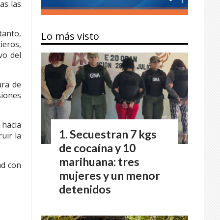
as las
tanto,
Lo más visto
ieros,
vo del
ura de
siones
 hacia
Secuestran 7 kgs
uir la
de cocaína y 10
marihuana: tres
ad con
mujeres y un menor
detenidos