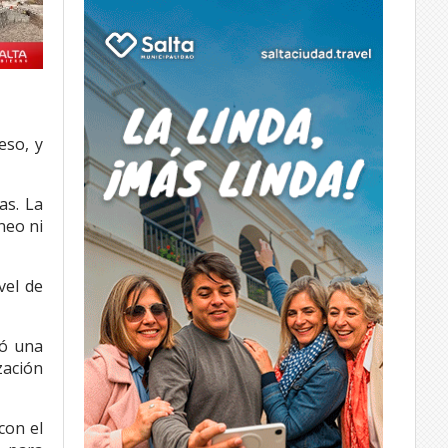
eso, y
as. La
neo ni
vel de
zó una
zación
con el