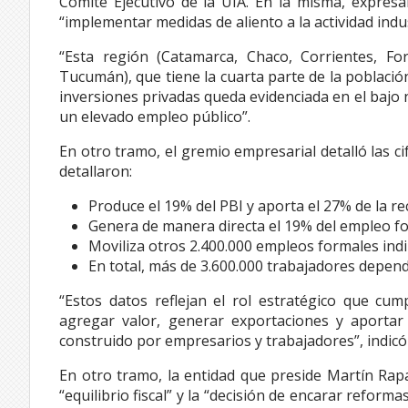
Comité Ejecutivo de la UIA. En la misma, expresa
“implementar medidas de aliento a la actividad indus
“Esta región (Catamarca, Chaco, Corrientes, For
Tucumán), que tiene la cuarta parte de la población 
inversiones privadas queda evidenciada en el bajo n
un elevado empleo público”.
En otro tramo, el gremio empresarial detalló las ci
detallaron:
Produce el 19% del PBI y aporta el 27% de la re
Genera de manera directa el 19% del empleo fo
Moviliza otros 2.400.000 empleos formales indir
En total, más de 3.600.000 trabajadores depende
“Estos datos reflejan el rol estratégico que cu
agregar valor, generar exportaciones y aportar 
construido por empresarios y trabajadores”, indicó 
En otro tramo, la entidad que preside Martín Rapa
“equilibrio fiscal” y la “decisión de encarar refor