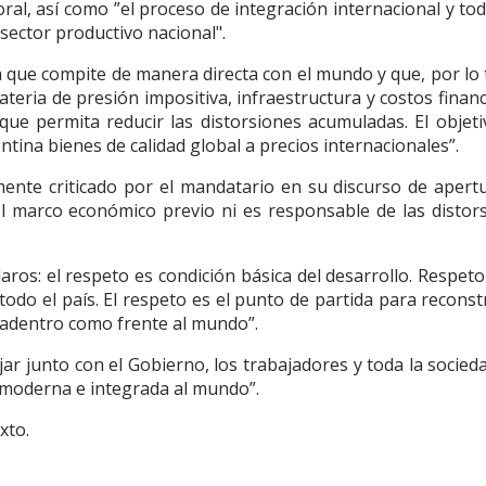
boral, así como ”el proceso de integración internacional y tod
sector productivo nacional".
a que compite de manera directa con el mundo y que, por lo 
eria de presión impositiva, infraestructura y costos financ
e permita reducir las distorsiones acumuladas. El objeti
entina bienes de calidad global a precios internacionales”.
ente criticado por el mandatario en su discurso de apert
el marco económico previo ni es responsable de las distor
ros: el respeto es condición básica del desarrollo. Respeto
do el país. El respeto es el punto de partida para reconstr
s adentro como frente al mundo”.
ajar junto con el Gobierno, los trabajadores y toda la socied
, moderna e integrada al mundo”.
xto.