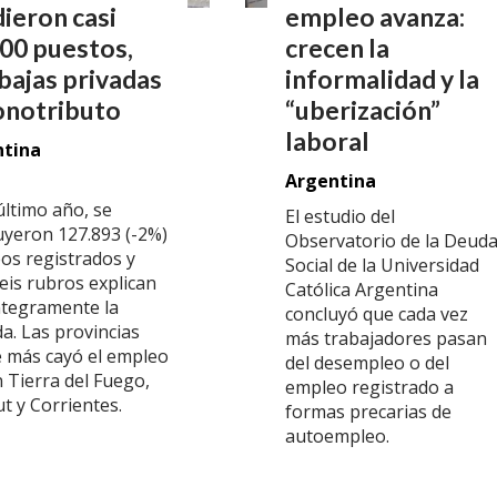
ieron casi
empleo avanza:
00 puestos,
crecen la
bajas privadas
informalidad y la
onotributo
“uberización”
laboral
ntina
Argentina
último año, se
El estudio del
uyeron 127.893 (-2%)
Observatorio de la Deud
os registrados y
Social de la Universidad
eis rubros explican
Católica Argentina
íntegramente la
concluyó que cada vez
a. Las provincias
más trabajadores pasan
 más cayó el empleo
del desempleo o del
 Tierra del Fuego,
empleo registrado a
t y Corrientes.
formas precarias de
autoempleo.