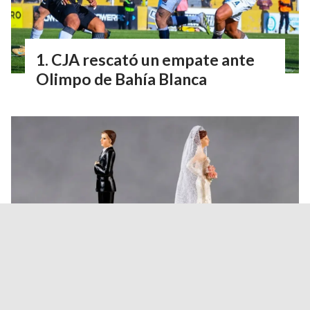
CJA rescató un empate ante
Olimpo de Bahía Blanca
Los salteños se casan cada vez
menos: los matrimonios cayeron