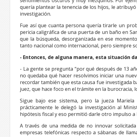
sentimientos oscuros y muy mezquinos. Por ejem
quería plantear la tenencia de los hijos, le atribu
investigación.
Fue así que cuanta persona quería tirarle un prob
pericia caligráfica de una puerta de un baño en Sa
que la búsqueda, desorganizada en ese momento,
tanto nacional como internacional, pero siempre so
- Entonces, de alguna manera, esta situación da
- La gente se pregunta “por qué después de 13 años
no quedaba qué hacer resolvimos iniciar una nueva
recordar también que esta causa fue investigada bajo
juez, que hace foco en el trámite en la burocracia, l
Sigue bajo ese sistema, pero la jueza Mariela
prácticamente le delegó la investigación al Minis
hipótesis fiscal y eso permitió darle otro impulso a 
A través de una medida de no innovar solicitada p
empresas telefónicas respecto a sábanas de llama