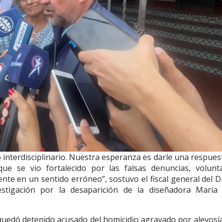
interdisciplinario. Nuestra esperanza es darle una respuest
que se vio fortalecido por las falsas denuncias, volunt
nte en un sentido erróneo”, sostuvo el fiscal general del Di
vestigación por la desaparición de la diseñadora María
uedó detenido acusado del homicidio agravado por alevosía