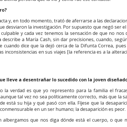
ro?
cta y, en todo momento, trató de aferrarse a las declaracio
desviaron la investigación. Por supuesto que negó ser el
culpable y cada vez tenemos la sensación de que no nos d
 describe a María Cash, sin dar precisiones, cuando, según 
 cuando dice que la dejó cerca de la Difunta Correa, pues
inconsistencias en sus viajes [la referencia es a la alterac
que lleve a desentrañar lo sucedido con la joven diseñad
o la verdad es que yo represento para la familia el fraca
 aunque tal vez no sea políticamente correcto, más que la s
nde está su hija y qué pasó con ella. Fíjese que la desaparic
 inconmensurable en un ser humano; la desaparición es peor.
 albergamos que nos diga dónde está el cuerpo, o que 