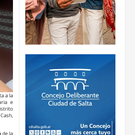
a a la
aria e
strito
 Cash,
 de la