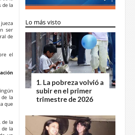
 de la
Lo más visto
 jueza
en ser
ral de
re el
tación
La pobreza volvió a
subir en el primer
ningún
 de la
trimestre de 2026
ra que
 de la
 de la