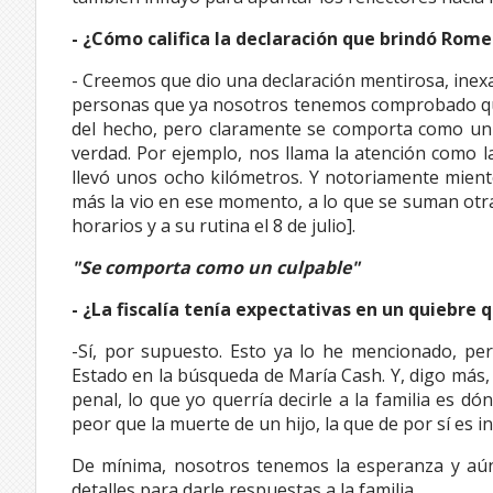
- ¿Cómo califica la declaración que brindó Rome
- Creemos que dio una declaración mentirosa, inexa
personas que ya nosotros tenemos comprobado que 
del hecho, pero claramente se comporta como un 
verdad. Por ejemplo, nos llama la atención como la
llevó unos ocho kilómetros. Y notoriamente miente
más la vio en ese momento, a lo que se suman otras 
horarios y a su rutina el 8 de julio].
"Se comporta como un culpable"
- ¿La fiscalía tenía expectativas en un quiebre 
-Sí, por supuesto. Esto ya lo he mencionado, per
Estado en la búsqueda de María Cash. Y, digo más,
penal, lo que yo querría decirle a la familia es dó
peor que la muerte de un hijo, la que de por sí es
De mínima, nosotros tenemos la esperanza y aún
detalles para darle respuestas a la familia.