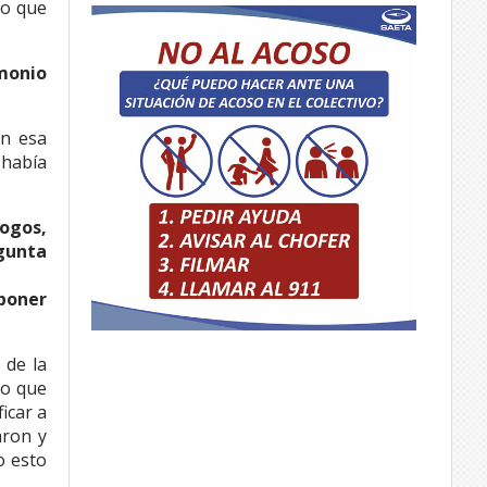
ro que
imonio
en esa
 había
logos,
egunta
 poner
 de la
lo que
icar a
aron y
o esto