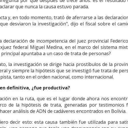
 pregunta por qué después de trece años: es el resultado
clarar que nunca la causa estuvo parada.
cta y, en todo momento, trató de aferrarse a las declaracio
desviaron la investigación", dijo el fiscal sobre el cam
declaración de incompetencia del juez provincial Federico
xjuez federal Miguel Medina, en el marco del sistema mixt
 principal apuntaba a un caso de trata de personas?
to, la investigación se dirige hacia prostíbulos de la provin
deral y siempre la hipótesis que se investigó fue trata de per
pista, tanto en el orden nacional, como internacional.
en definitiva, ¿fue productiva?
igación en la ruta, que es el lugar donde ahora nos encont
co de la hipótesis de trata, generadas por testimonios f
 hacer análisis de ADN de cadáveres encontrados en Bolivia.
ero decir esto: esta causa también fue utilizada para sati