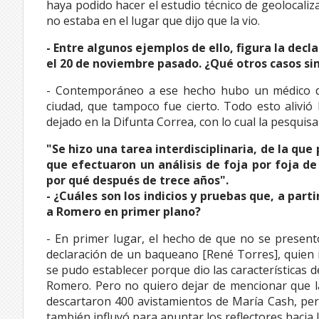
haya podido hacer el estudio técnico de geolocali
no estaba en el lugar que dijo que la vio.
- Entre algunos ejemplos de ello, figura la de
el 20 de noviembre pasado. ¿Qué otros casos si
- Contemporáneo a ese hecho hubo un médico de 
ciudad, que tampoco fue cierto. Todo esto alivió 
dejado en la Difunta Correa, con lo cual la pesqui
"Se hizo una tarea interdisciplinaria, de la que 
que efectuaron un análisis de foja por foja de
por qué después de trece años".
- ¿Cuáles son los indicios y pruebas que, a parti
a Romero en primer plano?
- En primer lugar, el hecho de que no se presen
declaración de un baqueano [René Torres], quien i
se pudo establecer porque dio las características 
Romero. Pero no quiero dejar de mencionar que la
descartaron 400 avistamientos de María Cash, pers
también influyó para apuntar los reflectores hacia 