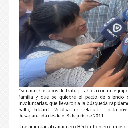
“Son muchos años de trabajo, ahora con un equipo 
familia y que se quiebre el pacto de silencio 
involuntarias, que llevaron a la búsqueda rápidame
Salta, Eduardo Villalba, en relación con la in
desaparecida desde el 8 de julio de 2011.
Tras imputar al camionero Héctor Romero -quien q