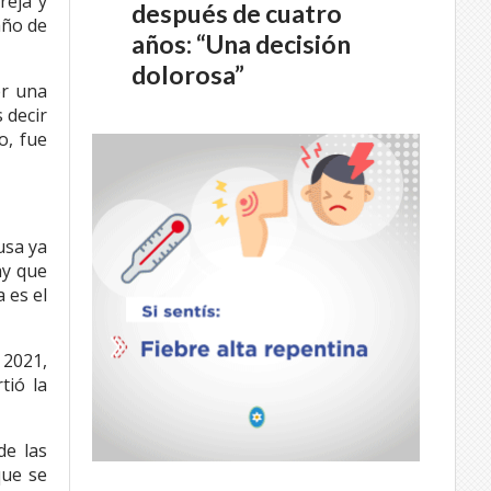
reja y
después de cuatro
año de
años: “Una decisión
dolorosa”
er una
 decir
o, fue
usa ya
ay que
 es el
 2021,
tió la
de las
que se