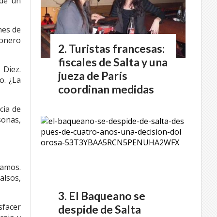
 de un
nes de
ionero
Turistas francesas:
fiscales de Salta y una
 Diez.
jueza de París
o. ¿La
coordinan medidas
cia de
sonas,
ramos.
alsos,
El Baqueano se
sfacer
despide de Salta