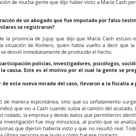
zación de mucha gente que dijo haber visto a María Cash pe
claración de un abogado que fue imputado por falso test
milares se registraron?
la provincia de Jujuy que dijo que María Cash estuvo 
la situación de Romero, quien había vuelto a decir que la
sa se desvió inmediatamente de producido el hecho.
participación policías, investigadores, psicólogos, soció
 la causa. Este es el motivo por el cual la gente se pr
r de esta nueva mirada del caso, llevaron a la fiscalía a
tó de manera espontánea, sino que su señalamiento surge
ndicó que vio a Cash cuando subía al camión del acusado, 
del rodado, la empresa y demás datos que permitieron identif
 investigación fue muy minuciosa, al punto que se analiz
onas que dijeron haberla visto y que no resultó real. Tod
la última persona que la vio y cómo fue ese contacto.