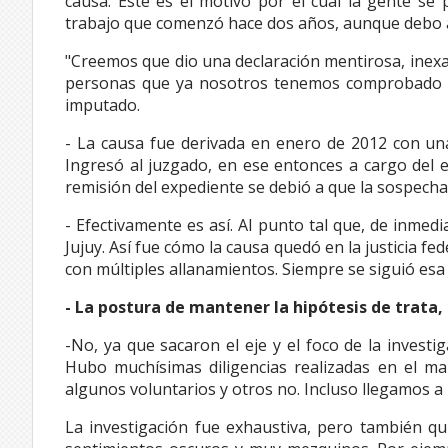
causa. Este es el motivo por el cual la gente se
trabajo que comenzó hace dos años, aunque debo a
"Creemos que dio una declaración mentirosa, inexa
personas que ya nosotros tenemos comprobado que 
imputado.
- La causa fue derivada en enero de 2012 con una 
Ingresó al juzgado, en ese entonces a cargo del e
remisión del expediente se debió a que la sospecha
- Efectivamente es así. Al punto tal que, de inmedia
Jujuy. Así fue cómo la causa quedó en la justicia fe
con múltiples allanamientos. Siempre se siguió esa 
- La postura de mantener la hipótesis de trata, 
-No, ya que sacaron el eje y el foco de la invest
Hubo muchísimas diligencias realizadas en el mar
algunos voluntarios y otros no. Incluso llegamos a
La investigación fue exhaustiva, pero también qui