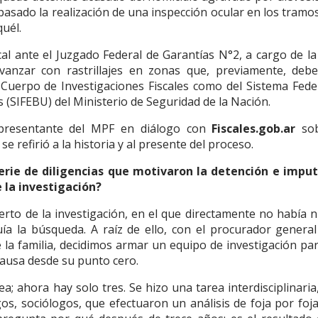
 pasado la realización de una inspección ocular en los tramos
quél.
cal ante el Juzgado Federal de Garantías N°2, a cargo de la
vanzar con rastrillajes en zonas que, previamente, deb
 Cuerpo de Investigaciones Fiscales como del Sistema Fede
(SIFEBU) del Ministerio de Seguridad de la Nación.
representante del MPF en diálogo con
Fiscales.gob.ar
sob
e refirió a la historia y al presente del proceso.
 serie de diligencias que motivaron la detención e impu
 la investigación?
to de la investigación, en el que directamente no había 
a la búsqueda. A raíz de ello, con el procurador general
de la familia, decidimos armar un equipo de investigación pa
causa desde su punto cero.
; ahora hay solo tres. Se hizo una tarea interdisciplinaria,
gos, sociólogos, que efectuaron un análisis de foja por foja