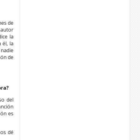
nes de
 autor
ice la
él, la
 nadie
ión de
ora?
so del
anción
ión es
nos dé