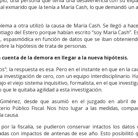
plo, una persona que tenía una desavenencia con su expa
yó al exmarido que la tenía a María Cash, lo que demandó un 
lema a otra utilizó la causa de María Cash. Se llegó a hac
ntiago del Estero porque habían escrito “soy María Cash”. Es
 espasmódica en función de datos que se iban obteniend
bre la hipótesis de trata de personas.
 cuenta de la demora en llegar a la nueva hipótesis.
”; la respuesta es esa. Pero en el instante en que en la ca
 investigación de cero, con un equipo interdisciplinario. H
 el viejo sistema inquisitivo, formalista, en el que investiga
o que le quitaba agilidad a esta investigación.
 Giménez, desde que asumió en el juzgado en abril de
terio Público Fiscal. Nos hizo lugar a las medidas, compar
la causa.
or la fiscalía, se pudieron conservar intactos los datos 
das con impactos de antenas de ese año. Esto posibilitó 