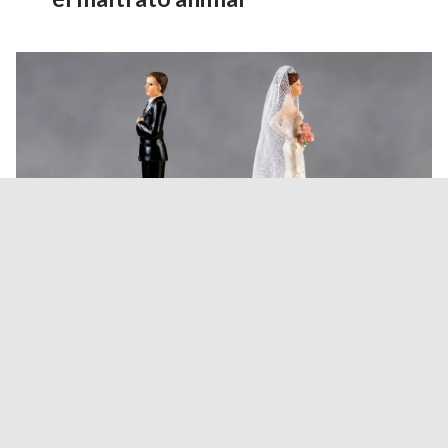
Los salteños se casan cada vez
menos: los matrimonios cayeron
un 21%