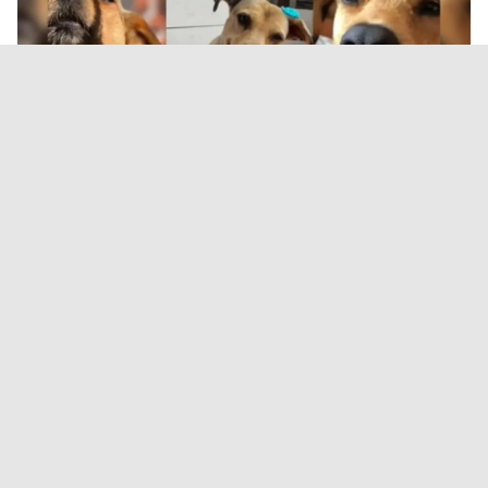
Durand propuso endurecer
sanciones contra el abandono y
el maltrato animal